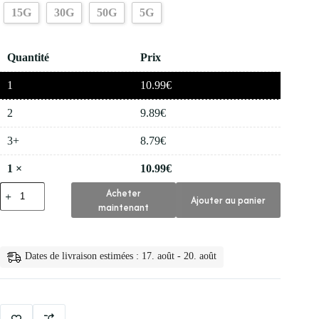
15G
30G
50G
5G
Quantité
Prix
1
10.99
€
2
9.89
€
3+
8.79
€
1
×
10.99
€
quantité
Acheter
Ajouter au panier
de
maintenant
🧴
Creme
pour
le
Dates de livraison estimées : 17. août - 20. août
Visage
Retinol
Anti
Age