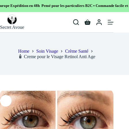
 en 48h Pensé pour les particuliers B2C • Commande facile et sécurisé
Skip
to
Shopping
content
Secret Avoue
cart
Home
Soin Visage
Crème Santé
🧴 Creme pour le Visage Retinol Anti Age