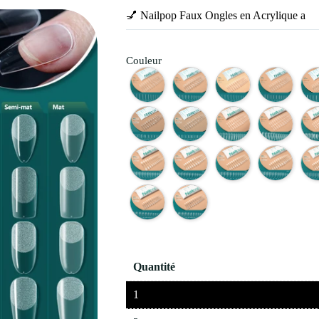
💅 Nailpop Faux Ongles en Acrylique a
Couleur
Quantité
1