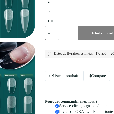
2
3+
1
×
quantité
de
Acheter maint
💅
Nailpop
Faux
Ongles
en
Dates de livraison estimées : 17. août - 20
Acrylique
a
Liste de souhaits
Compare
Pourquoi commander chez nous ?
Service client joignable du lundi
Livraison GRATUITE dans toute 