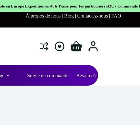
n en 48h Pensé pour les particuliers B2C • Commande facile et sécurisé
À propos de nous |
Blog
| Contactez-nous | FAQ
Shopping
cart
ge
Suivie de commande
Besoin d’aide ?