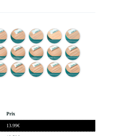
Prix
13.99
€