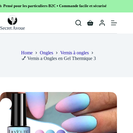
ticuliers B2C • Commande facile et sécurisé
Skip
to
Shopping
content
Secret Avoue
cart
Home
Ongles
Vernis à ongles
💅 Vernis a Ongles en Gel Thermique 3