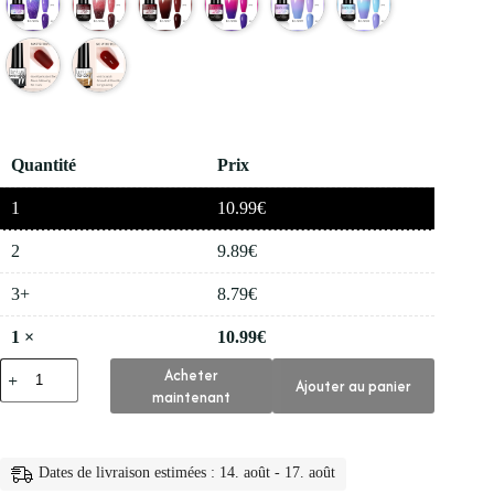
Quantité
Prix
1
10.99
€
2
9.89
€
3+
8.79
€
1
×
10.99
€
quantité
Acheter
Ajouter au panier
de
maintenant
💅
Vernis
a
Ongles
Dates de livraison estimées : 14. août - 17. août
en