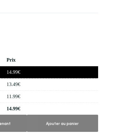
Prix
14.99
€
13.49
€
11.99
€
14.99
€
enant
Ajouter au panier