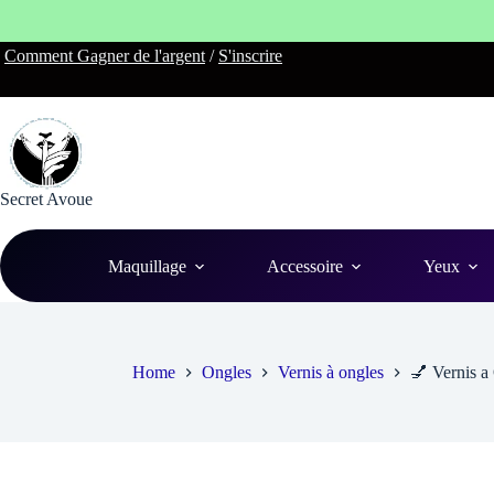
Skip
Comment Gagner de l'argent
/
S'inscrire
to
content
Secret Avoue
Maquillage
Accessoire
Yeux
Home
Ongles
Vernis à ongles
💅 Vernis a 