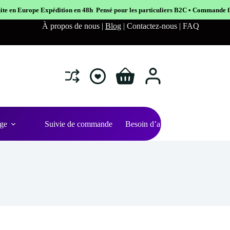
 48h Pensé pour les particuliers B2C • Commande facile et sécurisé
À propos de nous |
Blog
| Contactez-nous | FAQ
Shopping
cart
ge
Suivie de commande
Besoin d’aide ?