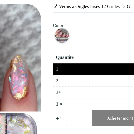
💅 Vernis a Ongles Irises 12 Grilles 12 G
Color
Quantité
1
2
3+
1
×
quantité
de
Acheter maint
💅
Vernis
a