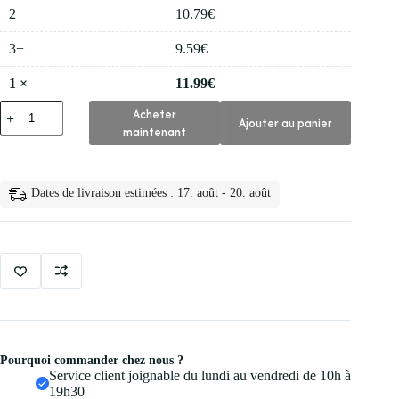
2
10.79
€
3+
9.59
€
1
×
11.99
€
quantité
Acheter
Ajouter au panier
de
maintenant
💅
Nailco
Vernis
a
Dates de livraison estimées : 17. août - 20. août
Ongles
Fashion
Semi
15ml
Pourquoi commander chez nous ?
Service client joignable du lundi au vendredi de 10h à
19h30