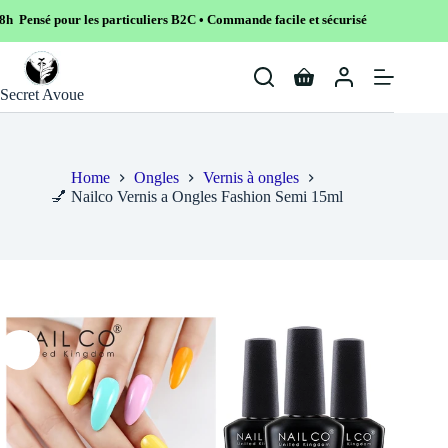
 particuliers B2C • Commande facile et sécurisé
Skip
to
Shopping
content
Secret Avoue
cart
Home
Ongles
Vernis à ongles
💅 Nailco Vernis a Ongles Fashion Semi 15ml