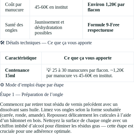
Coût par
Environ 1,20€ par
45-60€ en institut
manucure
flacon
Jaunissement et
Santé des
Formule 9-Free
déshydratation
ongles
respectueuse
possibles
🛠️ Détails techniques — Ce que ça vous apporte
Caractéristique
Ce que ça vous apporte
Contenance
💡 25 à 30 manucures par flacon. ~1,20€
15ml
par manucure vs 45-60€ en institut.
⚙️ Mode d’emploi étape par étape
Étape 1 — Préparation de l’ongle
Commencez par retirer tout résidu de vernis précédent avec un
dissolvant sans huile. Limez vos ongles selon la forme souhaitée
(carrée, ronde, amande). Repoussez délicatement les cuticules à l’aide
d’un bâtonnet en bois. Nettoyez la surface de chaque ongle avec un
chiffon imbibé d’alcool pour éliminer les résidus gras — cette étape est
cruciale pour une adhérence optimale.