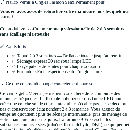
💅 Nailco Vernis a Ongles Fashion Semi Permanent pour
Vous en avez assez de retoucher votre manucure tous les quelques
jours ?
Ce produit vous offre
une tenue professionnelle de 2 à 3 semaines
sans écaillage ni retouche
.
✅ Points forts
✅ Tenue 2 à 3 semaines — Brillance intacte jusqu’au retrait
✅ Séchage express 30 sec sous lampe LED
✅ Large palette de teintes pour chaque occasion
✅ Formule 9-Free respectueuse de l’ongle naturel
💡 Ce que ce produit change concrètement pour vous
Ce vernis gel UV semi-permanent vous libère de la contrainte des
retouches fréquentes. La formule polymérise sous lampe LED pour
créer une couche solide et brillante qui ne s’écaille pas, ne se décolore
pas et conserve son éclat pendant 2 à 3 semaines. Vous gagnez du
temps au quotidien : plus de séchage interminable, plus de ménage de
votre manucure tous les 3 jours. La formule 9-Free exclut les
substances controversées (toluène, formaldéhyde, DBP), ce qui permet
une utilisation régulière sans abîmer l’ongle naturel. Chaque flacon