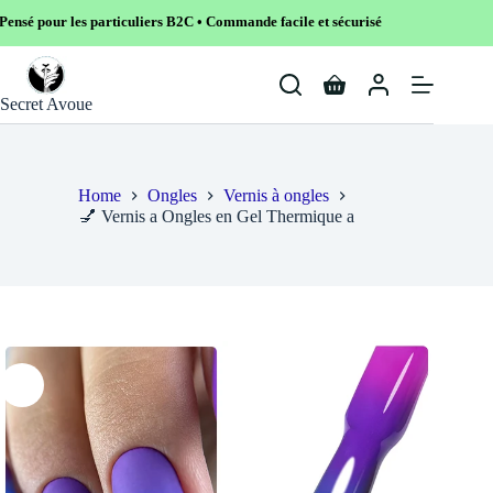
uliers B2C • Commande facile et sécurisé
Skip
to
Shopping
content
Secret Avoue
cart
Home
Ongles
Vernis à ongles
💅 Vernis a Ongles en Gel Thermique a