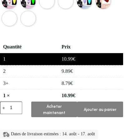
Quantité
Prix
1
10.99
€
2
9.89
€
3+
8.79
€
1
×
10.99
€
quantité
Acheter
Ajouter au panier
de
maintenant
💅
Vernis
a
Ongles
Dates de livraison estimées : 14. août - 17. août
en