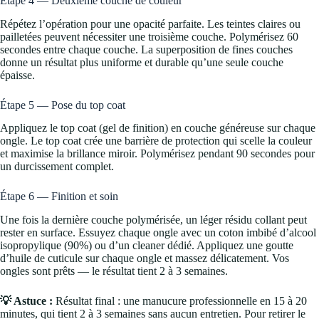
Étape 4 — Deuxième couche de couleur
Répétez l’opération pour une opacité parfaite. Les teintes claires ou
pailletées peuvent nécessiter une troisième couche. Polymérisez 60
secondes entre chaque couche. La superposition de fines couches
donne un résultat plus uniforme et durable qu’une seule couche
épaisse.
Étape 5 — Pose du top coat
Appliquez le top coat (gel de finition) en couche généreuse sur chaque
ongle. Le top coat crée une barrière de protection qui scelle la couleur
et maximise la brillance miroir. Polymérisez pendant 90 secondes pour
un durcissement complet.
Étape 6 — Finition et soin
Une fois la dernière couche polymérisée, un léger résidu collant peut
rester en surface. Essuyez chaque ongle avec un coton imbibé d’alcool
isopropylique (90%) ou d’un cleaner dédié. Appliquez une goutte
d’huile de cuticule sur chaque ongle et massez délicatement. Vos
ongles sont prêts — le résultat tient 2 à 3 semaines.
💡 Astuce :
Résultat final : une manucure professionnelle en 15 à 20
minutes, qui tient 2 à 3 semaines sans aucun entretien. Pour retirer le