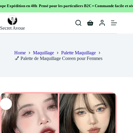
8h Pensé pour les particuliers B2C • Commande facile et sécurisé
Skip
to
Shopping
content
Secret Avoue
cart
Home
Maquillage
Palette Maquillage
💅 Palette de Maquillage Coreen pour Femmes