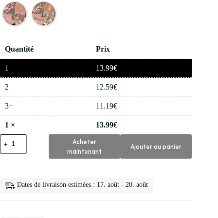
Quantité
Prix
1
13.99
€
2
12.59
€
3+
11.19
€
1
×
13.99
€
quantité
Acheter
Ajouter au panier
de
maintenant
💅
Palette
de
Maquillage
Dates de livraison estimées : 17. août - 20. août
Coreen
pour
Femmes