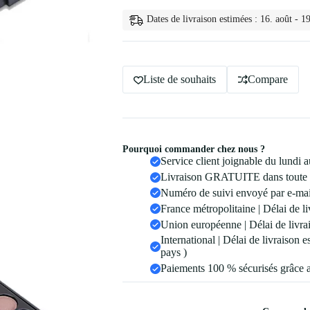
Fards
a
Dates de livraison estimées : 16. août - 19
Paupieres
40
Couleurs
40
couleurs
Liste de souhaits
Compare
Pourquoi commander chez nous ?
Service client joignable du lundi
Livraison GRATUITE dans toute 
Numéro de suivi envoyé par e-mail
France métropolitaine | Délai de li
Union européenne | Délai de livrai
International | Délai de livraison 
pays )
Paiements 100 % sécurisés grâce 