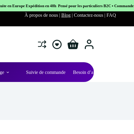
dition en 48h Pensé pour les particuliers B2C • Commande facile et sécurisé
À propos de nous |
Blog
| Contactez-nous | FAQ
Shopping
cart
ge
Suivie de commande
Besoin d’aide ?