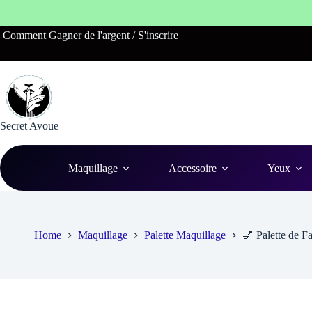
Skip
Comment Gagner de l'argent
/
S'inscrire
to
content
Secret Avoue
Maquillage
Accessoire
Yeux
Home
Maquillage
Palette Maquillage
💅 Palette de F