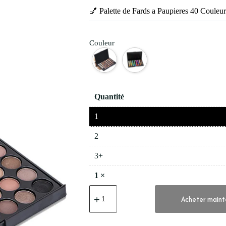
💅 Palette de Fards a Paupieres 40 Couleur
Couleur
Quantité
1
2
3+
1
×
quantité
de
Acheter maint
💅
Palette
de