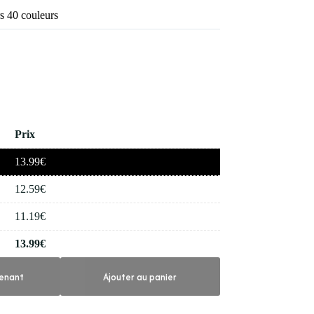
s 40 couleurs
Prix
13.99
€
12.59
€
11.19
€
13.99
€
enant
Ajouter au panier