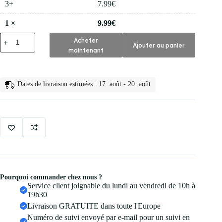
3+
7.99
€
1
×
9.99
€
quantité
Acheter
Ajouter au panier
de
maintenant
💅
Brosse
de
Maquillage
Dates de livraison estimées : 17. août - 20. août
pour
Cils
Manche
en
Pourquoi commander chez nous ?
Service client joignable du lundi au vendredi de 10h à
19h30
Livraison GRATUITE dans toute l'Europe
Numéro de suivi envoyé par e-mail pour un suivi en