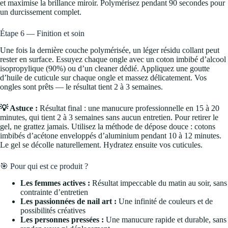
et maximise la brillance miroir. Polymérisez pendant 90 secondes pour
un durcissement complet.
Étape 6 — Finition et soin
Une fois la dernière couche polymérisée, un léger résidu collant peut
rester en surface. Essuyez chaque ongle avec un coton imbibé d’alcool
isopropylique (90%) ou d’un cleaner dédié. Appliquez une goutte
d’huile de cuticule sur chaque ongle et massez délicatement. Vos
ongles sont prêts — le résultat tient 2 à 3 semaines.
💡 Astuce :
Résultat final : une manucure professionnelle en 15 à 20
minutes, qui tient 2 à 3 semaines sans aucun entretien. Pour retirer le
gel, ne grattez jamais. Utilisez la méthode de dépose douce : cotons
imbibés d’acétone enveloppés d’aluminium pendant 10 à 12 minutes.
Le gel se décolle naturellement. Hydratez ensuite vos cuticules.
🎯 Pour qui est ce produit ?
Les femmes actives :
Résultat impeccable du matin au soir, sans
contrainte d’entretien
Les passionnées de nail art :
Une infinité de couleurs et de
possibilités créatives
Les personnes pressées :
Une manucure rapide et durable, sans