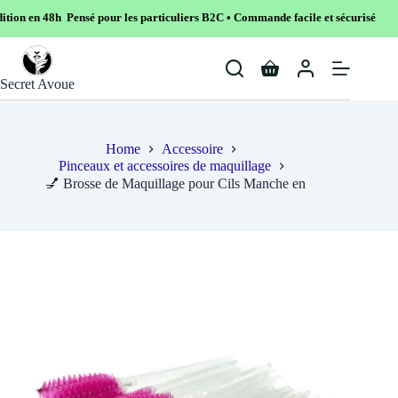
nsé pour les particuliers B2C • Commande facile et sécurisé
Skip
to
Shopping
content
Secret Avoue
cart
Home
Accessoire
Pinceaux et accessoires de maquillage
💅 Brosse de Maquillage pour Cils Manche en