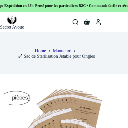
48h Pensé pour les particuliers B2C • Commande facile et sécurisé
Skip
to
Shopping
content
Secret Avoue
cart
Home
Manucure
💅 Sac de Sterilisation Jetable pour Ongles