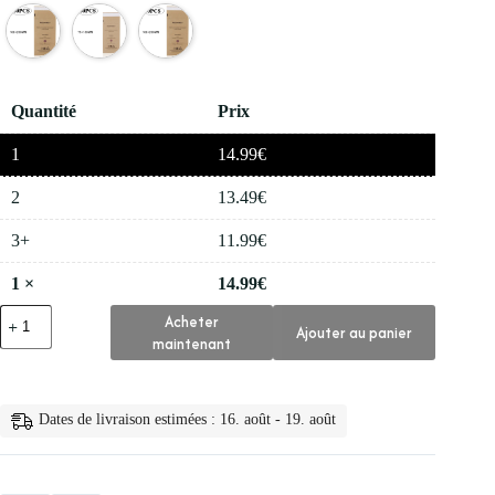
Quantité
Prix
1
14.99
€
2
13.49
€
3+
11.99
€
1
×
14.99
€
quantité
Acheter
Ajouter au panier
de
maintenant
💅
Sac
de
Sterilisation
Dates de livraison estimées : 16. août - 19. août
Jetable
pour
Ongles