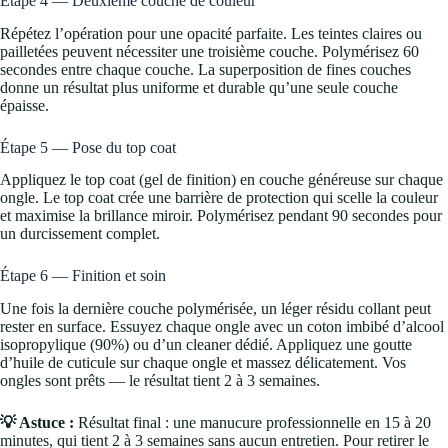
Étape 4 — Deuxième couche de couleur
Répétez l’opération pour une opacité parfaite. Les teintes claires ou
pailletées peuvent nécessiter une troisième couche. Polymérisez 60
secondes entre chaque couche. La superposition de fines couches
donne un résultat plus uniforme et durable qu’une seule couche
épaisse.
Étape 5 — Pose du top coat
Appliquez le top coat (gel de finition) en couche généreuse sur chaque
ongle. Le top coat crée une barrière de protection qui scelle la couleur
et maximise la brillance miroir. Polymérisez pendant 90 secondes pour
un durcissement complet.
Étape 6 — Finition et soin
Une fois la dernière couche polymérisée, un léger résidu collant peut
rester en surface. Essuyez chaque ongle avec un coton imbibé d’alcool
isopropylique (90%) ou d’un cleaner dédié. Appliquez une goutte
d’huile de cuticule sur chaque ongle et massez délicatement. Vos
ongles sont prêts — le résultat tient 2 à 3 semaines.
💡 Astuce :
Résultat final : une manucure professionnelle en 15 à 20
minutes, qui tient 2 à 3 semaines sans aucun entretien. Pour retirer le