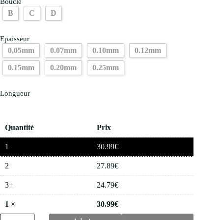
Boucle
B
C
D
Epaisseur
0,05mm
0.07mm
0.10mm
0.12mm
0.15mm
0.20mm
0.25mm
Longueur
Quantité
Prix
1
30.99
€
2
27.89
€
3+
24.79
€
1
×
30.99
€
quantité