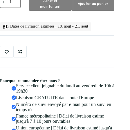
Acheter
Ajouter au panier
de
maintenant
👁️
Nagaraku
Faux
Cils
Dates de livraison estimées : 18. août - 21. août
Individuels
en
Poils
Pourquoi commander chez nous ?
Service client joignable du lundi au vendredi de 10h à
19h30
Livraison GRATUITE dans toute l'Europe
Numéro de suivi envoyé par e-mail pour un suivi en
temps réel
France métropolitaine | Délai de livraison estimé
jusqu'à 7 à 10 jours ouvrables
Union européenne | Délai de livraison estimé jusqu'à