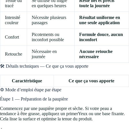
Tenue du
Se diffuse ou migre
Reste net et précis
tracé
en quelques heures
toute la journée
Intensité
Nécessite plusieurs
Résultat uniforme en
couleur
passages
une seule application
Picotements ou
Formule douce, aucun
Confort
inconfort possible
inconfort
Nécessaire en
Aucune retouche
Retouche
journée
nécessaire
🛠️ Détails techniques — Ce que ça vous apporte
Caractéristique
Ce que ça vous apporte
⚙️ Mode d’emploi étape par étape
Étape 1 — Préparation de la paupière
Commencez par une paupière propre et sèche. Si votre peau a
tendance à être grasse, appliquez un primerYeux ou une base fixante.
Cela lisse la surface et optimise la tenue du produit.