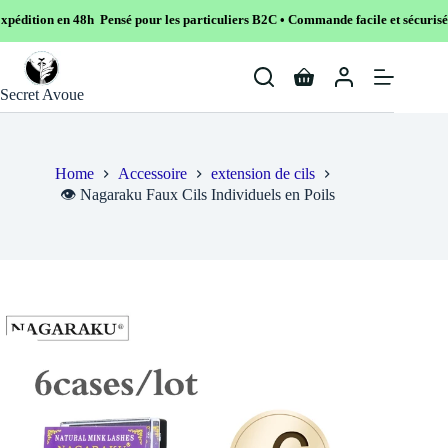
8h Pensé pour les particuliers B2C • Commande facile et sécurisé
Skip
to
Shopping
content
Secret Avoue
cart
Home
Accessoire
extension de cils
👁️ Nagaraku Faux Cils Individuels en Poils