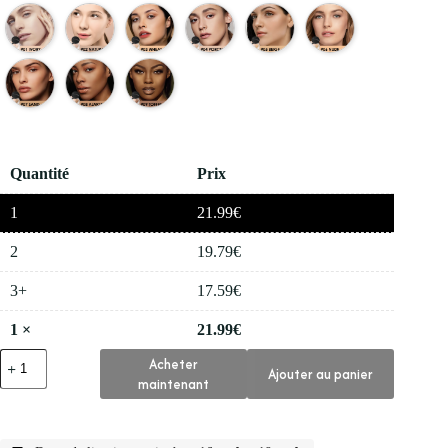
Quantité
Prix
1
21.99
€
2
19.79
€
3+
17.59
€
1
×
21.99
€
quantité
Acheter
Ajouter au panier
de
maintenant
✨
Focallure
Poudre
de