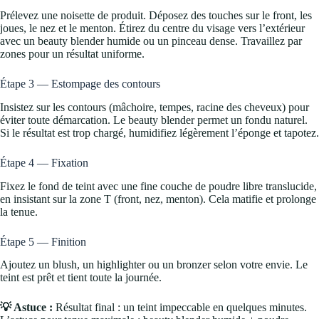
Prélevez une noisette de produit. Déposez des touches sur le front, les
joues, le nez et le menton. Étirez du centre du visage vers l’extérieur
avec un beauty blender humide ou un pinceau dense. Travaillez par
zones pour un résultat uniforme.
Étape 3 — Estompage des contours
Insistez sur les contours (mâchoire, tempes, racine des cheveux) pour
éviter toute démarcation. Le beauty blender permet un fondu naturel.
Si le résultat est trop chargé, humidifiez légèrement l’éponge et tapotez.
Étape 4 — Fixation
Fixez le fond de teint avec une fine couche de poudre libre translucide,
en insistant sur la zone T (front, nez, menton). Cela matifie et prolonge
la tenue.
Étape 5 — Finition
Ajoutez un blush, un highlighter ou un bronzer selon votre envie. Le
teint est prêt et tient toute la journée.
💡 Astuce :
Résultat final : un teint impeccable en quelques minutes.