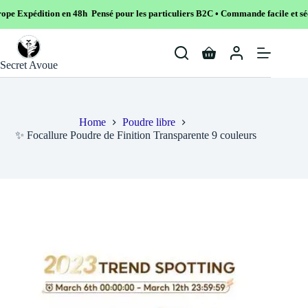
en 48h Pensé pour les particuliers B2C • Commande facile et sécurisé
Skip
to
Shopping
content
Secret Avoue
cart
Home
Poudre libre
✨ Focallure Poudre de Finition Transparente 9 couleurs