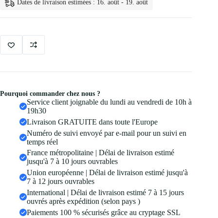
Dates de livraison estimées : 16. août - 19. août
Finition
Transparente
9
couleurs
Pourquoi commander chez nous ?
Service client joignable du lundi au vendredi de 10h à
19h30
Livraison GRATUITE dans toute l'Europe
Numéro de suivi envoyé par e-mail pour un suivi en
temps réel
France métropolitaine | Délai de livraison estimé
jusqu'à 7 à 10 jours ouvrables
Union européenne | Délai de livraison estimé jusqu'à
7 à 12 jours ouvrables
International | Délai de livraison estimé 7 à 15 jours
ouvrés après expédition (selon pays )
Paiements 100 % sécurisés grâce au cryptage SSL