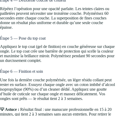
Étape 4 — Deuxième couche de couleur
Répétez l’opération pour une opacité parfaite. Les teintes claires ou
pailletées peuvent nécessiter une troisième couche. Polymérisez 60
secondes entre chaque couche. La superposition de fines couches
donne un résultat plus uniforme et durable qu’une seule couche
épaisse.
Étape 5 — Pose du top coat
Appliquez le top coat (gel de finition) en couche généreuse sur chaque
ongle. Le top coat crée une barrière de protection qui scelle la couleur
et maximise la brillance miroir. Polymérisez pendant 90 secondes pour
un durcissement complet.
Étape 6 — Finition et soin
Une fois la dernière couche polymérisée, un léger résidu collant peut
rester en surface. Essuyez chaque ongle avec un coton imbibé d’alcool
isopropylique (90%) ou d’un cleaner dédié. Appliquez une goutte
d’huile de cuticule sur chaque ongle et massez délicatement. Vos
ongles sont prêts — le résultat tient 2 à 3 semaines.
💡 Astuce :
Résultat final : une manucure professionnelle en 15 à 20
minutes, qui tient 2 à 3 semaines sans aucun entretien. Pour retirer le