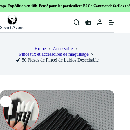
n 48h Pensé pour les particuliers B2C • Commande facile et sécurisé
Skip
to
Shopping
content
Secret Avoue
cart
Home
Accessoire
Pinceaux et accessoires de maquillage
💅 50 Piezas de Pincel de Labios Desechable