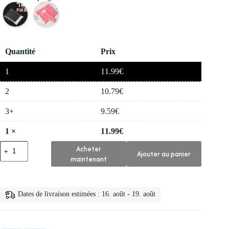
Quantité
Prix
1
11.99
€
2
10.79
€
3+
9.59
€
1
×
11.99
€
quantité
Acheter
Ajouter au panier
de
maintenant
💅
50
Piezas
de
Dates de livraison estimées : 16. août - 19. août
Pincel
de
Labios
Desechable