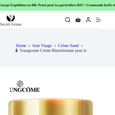
on en 48h Pensé pour les particuliers B2C • Commande facile et sécurisé
Skip
to
Shopping
content
Secret Avoue
cart
Home
Soin Visage
Crème Santé
🧴 Youngcome Creme Blanchissante pour le