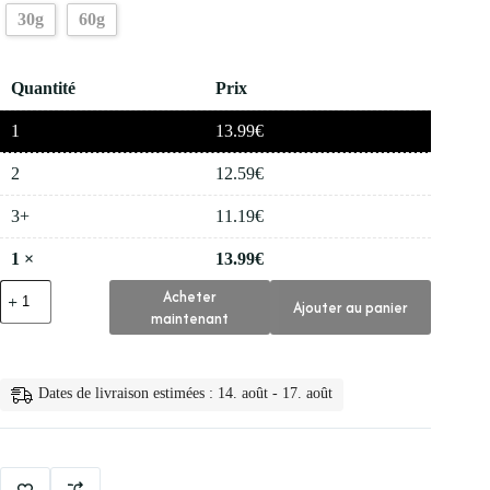
30g
60g
Quantité
Prix
1
13.99
€
2
12.59
€
3+
11.19
€
1
×
13.99
€
quantité
Acheter
Ajouter au panier
de
maintenant
🧴
Youngcome
Creme
Blanchissante
Dates de livraison estimées : 14. août - 17. août
pour
le