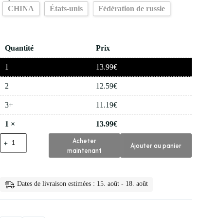
CHINA
États-unis
Fédération de russie
Quantité
Prix
1
13.99
€
2
12.59
€
3+
11.19
€
1
×
13.99
€
quantité
Acheter
Ajouter au panier
de
maintenant
🧴
Creme
Blanchissante
Puissante
Dates de livraison estimées : 15. août - 18. août
Lotion