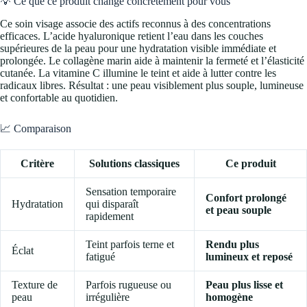
💡 Ce que ce produit change concrètement pour vous
Ce soin visage associe des actifs reconnus à des concentrations
efficaces. L’acide hyaluronique retient l’eau dans les couches
supérieures de la peau pour une hydratation visible immédiate et
prolongée. Le collagène marin aide à maintenir la fermeté et l’élasticité
cutanée. La vitamine C illumine le teint et aide à lutter contre les
radicaux libres. Résultat : une peau visiblement plus souple, lumineuse
et confortable au quotidien.
📈 Comparaison
Critère
Solutions classiques
Ce produit
Sensation temporaire
Confort prolongé
Hydratation
qui disparaît
et peau souple
rapidement
Teint parfois terne et
Rendu plus
Éclat
fatigué
lumineux et reposé
Texture de
Parfois rugueuse ou
Peau plus lisse et
peau
irrégulière
homogène