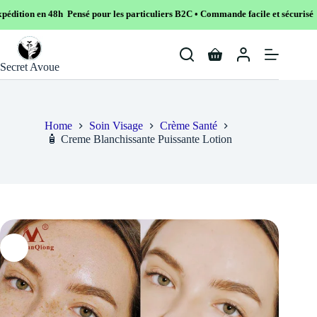
ensé pour les particuliers B2C • Commande facile et sécurisé
Skip
to
Shopping
content
Secret Avoue
cart
Home
Soin Visage
Crème Santé
🧴 Creme Blanchissante Puissante Lotion