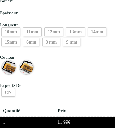
Boucle
Epaisseur
Longueur
10mm
11mm
12mm
13mm
14mm
15mm
6mm
8 mm
9 mm
Couleur
Expédié De
CN
Quantité
Prix
1
11.99
€