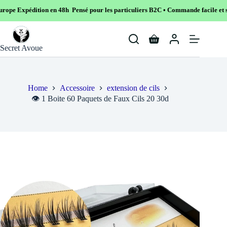
n en 48h Pensé pour les particuliers B2C • Commande facile et sécurisé
Skip
to
Shopping
content
Secret Avoue
cart
Home
Accessoire
extension de cils
👁️ 1 Boite 60 Paquets de Faux Cils 20 30d