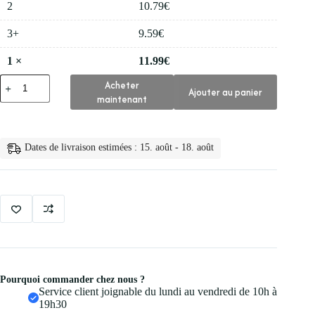
2
10.79
€
3+
9.59
€
1
×
11.99
€
quantité
Acheter
Ajouter au panier
de
maintenant
👁️
1
Boite
60
Dates de livraison estimées : 15. août - 18. août
Paquets
de
Faux
Cils
20
30d
Pourquoi commander chez nous ?
Service client joignable du lundi au vendredi de 10h à
19h30