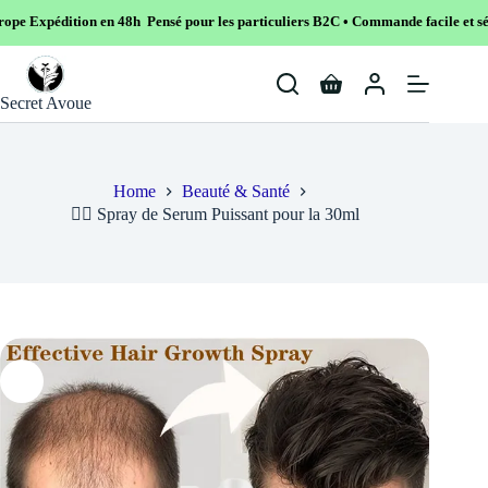
en 48h Pensé pour les particuliers B2C • Commande facile et sécurisé
Skip
to
Shopping
content
Secret Avoue
cart
Home
Beauté & Santé
💇‍♀️ Spray de Serum Puissant pour la 30ml