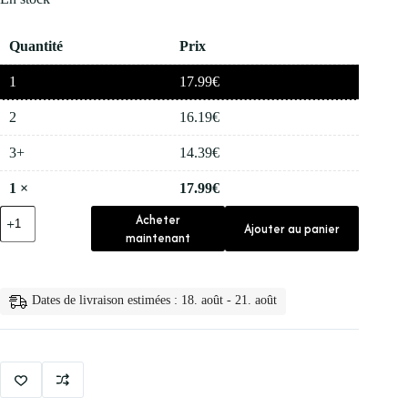
Quantité
Prix
1
17.99
€
2
16.19
€
3+
14.39
€
1
×
17.99
€
quantité
Acheter
Ajouter au panier
de
maintenant
💇‍♀️
Spray
de
Serum
Dates de livraison estimées : 18. août - 21. août
Puissant
pour
la
30ml