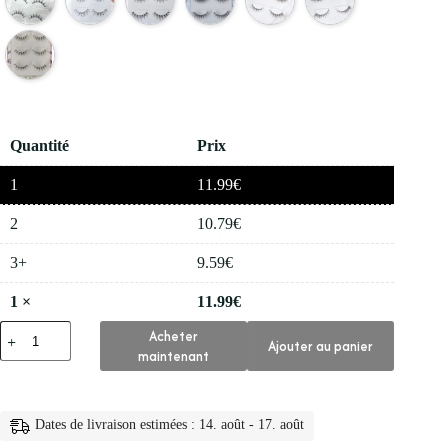
Quantité
Prix
1
11.99
€
2
10.79
€
3+
9.59
€
1
×
11.99
€
quantité
Acheter
Ajouter au panier
de
maintenant
👁️
Faux
Cils
en
Dates de livraison estimées : 14. août - 17. août
Vison