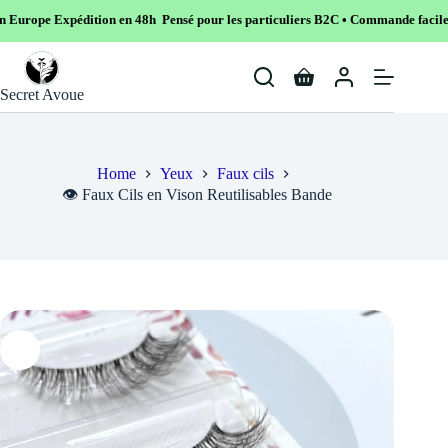
dition en 48h Pensé pour les particuliers B2C • Commande facile et sécurisé
Skip
to
Shopping
content
Secret Avoue
cart
Home
Yeux
Faux cils
👁️ Faux Cils en Vison Reutilisables Bande