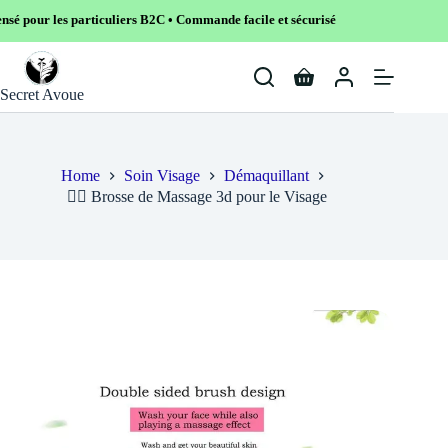
particuliers B2C • Commande facile et sécurisé
Skip
to
Shopping
content
Secret Avoue
cart
Home
Soin Visage
Démaquillant
💇‍♀️ Brosse de Massage 3d pour le Visage