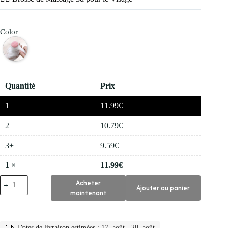
Color
Quantité
Prix
1
11.99
€
2
10.79
€
3+
9.59
€
1
×
11.99
€
quantité
Acheter
Ajouter au panier
de
maintenant
💇‍♀️
Brosse
de
Massage
Dates de livraison estimées : 17. août - 20. août