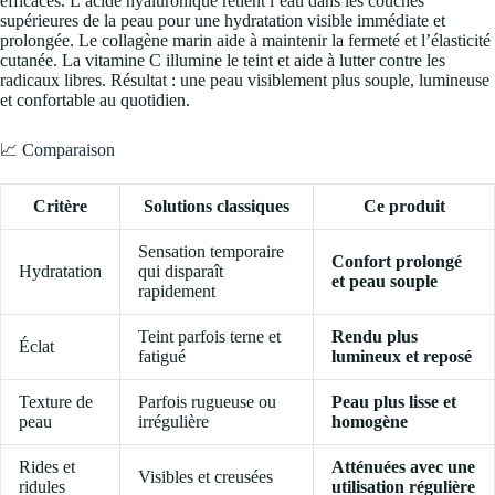
efficaces. L’acide hyaluronique retient l’eau dans les couches
supérieures de la peau pour une hydratation visible immédiate et
prolongée. Le collagène marin aide à maintenir la fermeté et l’élasticité
cutanée. La vitamine C illumine le teint et aide à lutter contre les
radicaux libres. Résultat : une peau visiblement plus souple, lumineuse
et confortable au quotidien.
📈 Comparaison
Critère
Solutions classiques
Ce produit
Sensation temporaire
Confort prolongé
Hydratation
qui disparaît
et peau souple
rapidement
Teint parfois terne et
Rendu plus
Éclat
fatigué
lumineux et reposé
Texture de
Parfois rugueuse ou
Peau plus lisse et
peau
irrégulière
homogène
Rides et
Atténuées avec une
Visibles et creusées
ridules
utilisation régulière