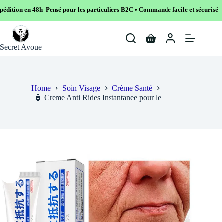
ensé pour les particuliers B2C • Commande facile et sécurisé
Skip
to
Shopping
content
Secret Avoue
cart
Home
Soin Visage
Crème Santé
🧴 Creme Anti Rides Instantanee pour le