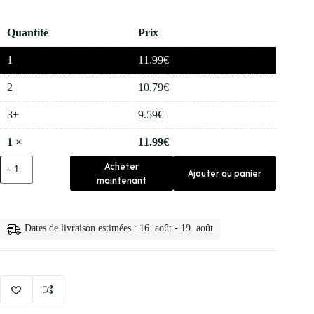
Quantité
Prix
1
11.99
€
2
10.79
€
3+
9.59
€
1
×
11.99
€
quantité
Acheter
Ajouter au panier
de
maintenant
🧴
Creme
Anti
Rides
Dates de livraison estimées : 16. août - 19. août
Instantanee
pour
le