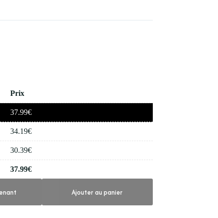
Prix
37.99
€
34.19
€
30.39
€
37.99
€
enant
Ajouter au panier