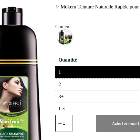
✨ Mokeru Teinture Naturelle Rapide pour
Couleur
Quantité
1
2
3+
1
×
quantité
de
Acheter maint
✨
Mokeru
Teinture