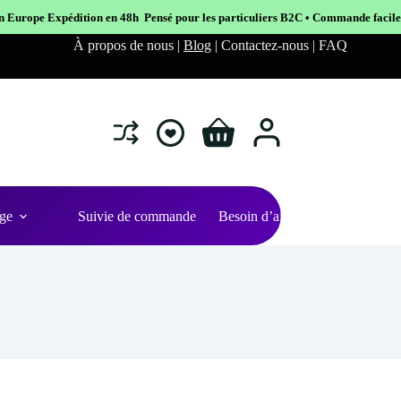
 48h Pensé pour les particuliers B2C • Commande facile et sécurisé
À propos de nous |
Blog
| Contactez-nous | FAQ
Shopping
cart
ge
Suivie de commande
Besoin d’aide ?