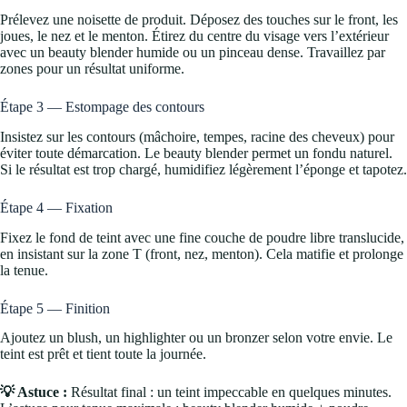
Prélevez une noisette de produit. Déposez des touches sur le front, les
joues, le nez et le menton. Étirez du centre du visage vers l’extérieur
avec un beauty blender humide ou un pinceau dense. Travaillez par
zones pour un résultat uniforme.
Étape 3 — Estompage des contours
Insistez sur les contours (mâchoire, tempes, racine des cheveux) pour
éviter toute démarcation. Le beauty blender permet un fondu naturel.
Si le résultat est trop chargé, humidifiez légèrement l’éponge et tapotez.
Étape 4 — Fixation
Fixez le fond de teint avec une fine couche de poudre libre translucide,
en insistant sur la zone T (front, nez, menton). Cela matifie et prolonge
la tenue.
Étape 5 — Finition
Ajoutez un blush, un highlighter ou un bronzer selon votre envie. Le
teint est prêt et tient toute la journée.
💡 Astuce :
Résultat final : un teint impeccable en quelques minutes.