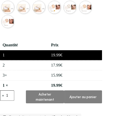
Quantité
Prix
1
19.99
€
2
17.99
€
3+
15.99
€
1
×
19.99
€
quantité
Acheter
Ajouter au panier
de
maintenant
✨
Magical
Halo
Bouffee