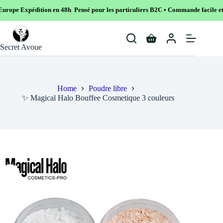
on en 48h Pensé pour les particuliers B2C • Commande facile et sécurisé
Skip
to
Shopping
content
Secret Avoue
cart
Home
Poudre libre
✨ Magical Halo Bouffee Cosmetique 3 couleurs