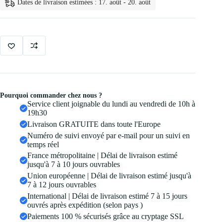
Dates de livraison estimées : 17. août - 20. août
Cosmetique
3
couleurs
Pourquoi commander chez nous ?
Service client joignable du lundi au vendredi de 10h à
19h30
Livraison GRATUITE dans toute l'Europe
Numéro de suivi envoyé par e-mail pour un suivi en
temps réel
France métropolitaine | Délai de livraison estimé
jusqu'à 7 à 10 jours ouvrables
Union européenne | Délai de livraison estimé jusqu'à
7 à 12 jours ouvrables
International | Délai de livraison estimé 7 à 15 jours
ouvrés après expédition (selon pays )
Paiements 100 % sécurisés grâce au cryptage SSL