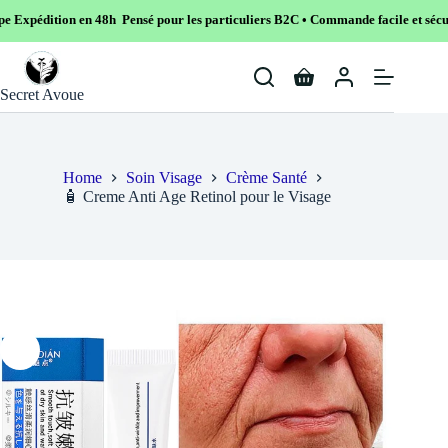
48h Pensé pour les particuliers B2C • Commande facile et sécurisé
Skip
to
Shopping
content
Secret Avoue
cart
Home
Soin Visage
Crème Santé
🧴 Creme Anti Age Retinol pour le Visage