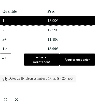
Quantité
Prix
1
13.99
€
2
12.59
€
3+
11.19
€
1
×
13.99
€
quantité
Acheter
Ajouter au panier
de
maintenant
🧴
Creme
Anti
Age
Dates de livraison estimées : 17. août - 20. août
Retinol
pour
le
Visage