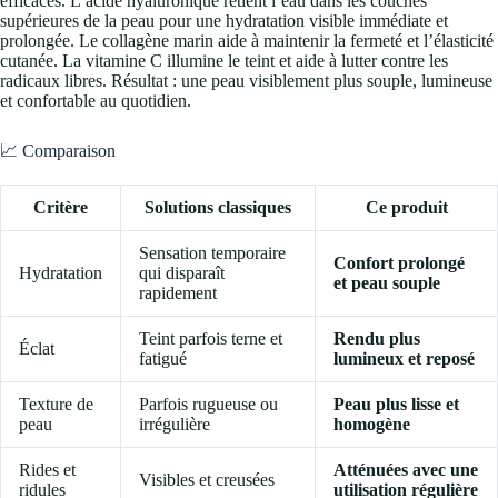
efficaces. L’acide hyaluronique retient l’eau dans les couches
supérieures de la peau pour une hydratation visible immédiate et
prolongée. Le collagène marin aide à maintenir la fermeté et l’élasticité
cutanée. La vitamine C illumine le teint et aide à lutter contre les
radicaux libres. Résultat : une peau visiblement plus souple, lumineuse
et confortable au quotidien.
📈 Comparaison
Critère
Solutions classiques
Ce produit
Sensation temporaire
Confort prolongé
Hydratation
qui disparaît
et peau souple
rapidement
Teint parfois terne et
Rendu plus
Éclat
fatigué
lumineux et reposé
Texture de
Parfois rugueuse ou
Peau plus lisse et
peau
irrégulière
homogène
Rides et
Atténuées avec une
Visibles et creusées
ridules
utilisation régulière