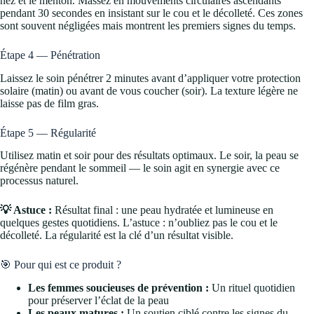
nez et le menton. Massez en mouvements circulaires ascendants
pendant 30 secondes en insistant sur le cou et le décolleté. Ces zones
sont souvent négligées mais montrent les premiers signes du temps.
Étape 4 — Pénétration
Laissez le soin pénétrer 2 minutes avant d’appliquer votre protection
solaire (matin) ou avant de vous coucher (soir). La texture légère ne
laisse pas de film gras.
Étape 5 — Régularité
Utilisez matin et soir pour des résultats optimaux. Le soir, la peau se
régénère pendant le sommeil — le soin agit en synergie avec ce
processus naturel.
💡 Astuce :
Résultat final : une peau hydratée et lumineuse en
quelques gestes quotidiens. L’astuce : n’oubliez pas le cou et le
décolleté. La régularité est la clé d’un résultat visible.
🎯 Pour qui est ce produit ?
Les femmes soucieuses de prévention :
Un rituel quotidien
pour préserver l’éclat de la peau
Les peaux matures :
Un soutien ciblé contre les signes du