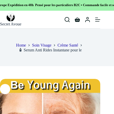
n en 48h Pensé pour les particuliers B2C • Commande facile et sécurisé
Skip
to
Shopping
content
Secret Avoue
cart
Home
Soin Visage
Crème Santé
🧴 Serum Anti Rides Instantane pour le