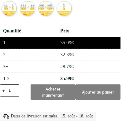
Quantité
Prix
1
35.99
€
2
32.39
€
3+
28.79
€
1
×
35.99
€
quantité
Acheter
Ajouter au panier
de
maintenant
🧴
Serum
Anti
Rides
Dates de livraison estimées : 15. août - 18. août
Instantane
pour
le