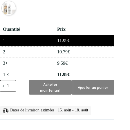
Quantité
Prix
1
11.99
€
2
10.79
€
3+
9.59
€
1
×
11.99
€
quantité
Acheter
Ajouter au panier
de
maintenant
✨
Tlm
Fond
de
Dates de livraison estimées : 15. août - 18. août
Teint
Liquide
Creme
Magique