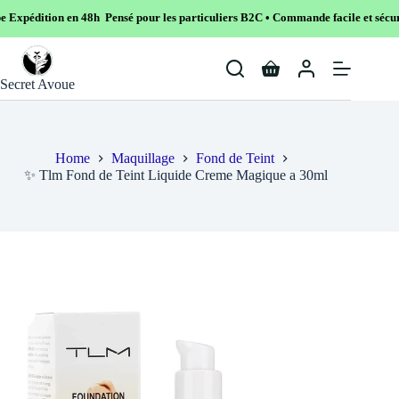
en 48h Pensé pour les particuliers B2C • Commande facile et sécurisé
Skip
to
Shopping
content
Secret Avoue
cart
Home
Maquillage
Fond de Teint
✨ Tlm Fond de Teint Liquide Creme Magique a 30ml