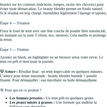
Insistez sur les contours (mâchoire, tempes, racine des cheveux) pour
éviter toute démarcation. Le beauty blender permet un fondu naturel.
Si le résultat est trop chargé, humidifiez légèrement l’éponge et tapotez.
Étape 4 — Fixation
Fixez le fond de teint avec une fine couche de poudre libre translucide,
en insistant sur la zone T (front, nez, menton). Cela matifie et prolonge
la tenue.
Étape 5 — Finition
Ajoutez un blush, un highlighter ou un bronzer selon votre envie. Le
teint est prêt et tient toute la journée.
💡 Astuce :
Résultat final : un teint impeccable en quelques minutes.
L’astuce pour tenue maximale : beauty blender humide + poudre
fixante. Pour démaquiller : eau micellaire ou huile démaquillante.
🎯 Pour qui est ce produit ?
Les femmes pressées :
Un teint prêt en quelques gestes
Les peaux mixtes à grasses :
Une formule qui maîtrise la
brillance sans dessécher