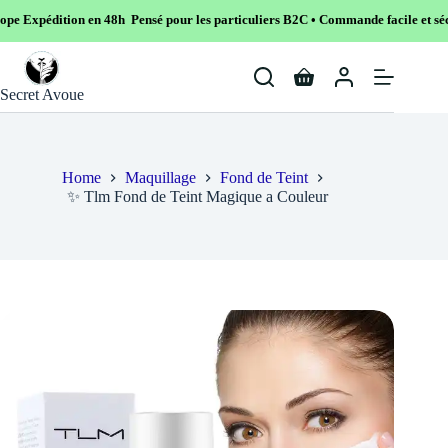
 en 48h Pensé pour les particuliers B2C • Commande facile et sécurisé
Skip
to
Shopping
content
Secret Avoue
cart
Home
Maquillage
Fond de Teint
✨ Tlm Fond de Teint Magique a Couleur