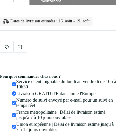
maintenant
✨
Tlm
Fond
de
Dates de livraison estimées : 16. août - 19. août
Teint
Magique
a
Couleur
Pourquoi commander chez nous ?
Service client joignable du lundi au vendredi de 10h à
19h30
Livraison GRATUITE dans toute l'Europe
Numéro de suivi envoyé par e-mail pour un suivi en
temps réel
France métropolitaine | Délai de livraison estimé
jusqu'à 7 à 10 jours ouvrables
Union européenne | Délai de livraison estimé jusqu'à
7 à 12 jours ouvrables