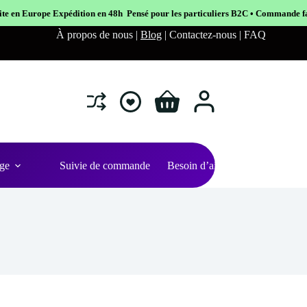
n en 48h Pensé pour les particuliers B2C • Commande facile et sécurisé
À propos de nous |
Blog
| Contactez-nous | FAQ
Shopping
cart
ge
Suivie de commande
Besoin d’aide ?