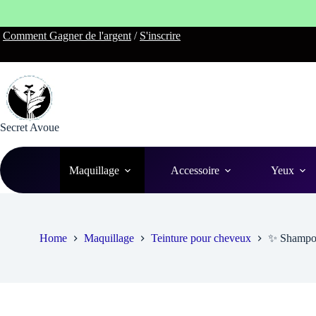
Skip
Comment Gagner de l'argent
/
S'inscrire
to
content
Secret Avoue
Maquillage
Accessoire
Yeux
Home
Maquillage
Teinture pour cheveux
✨ Shampoi