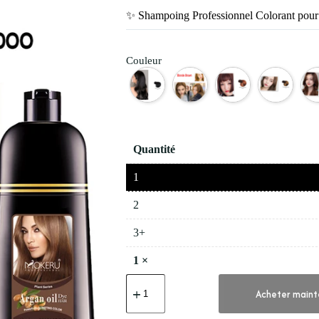
✨ Shampoing Professionnel Colorant pou
Couleur
Quantité
1
2
3+
1
×
quantité
de
Acheter maint
✨
Shampoing