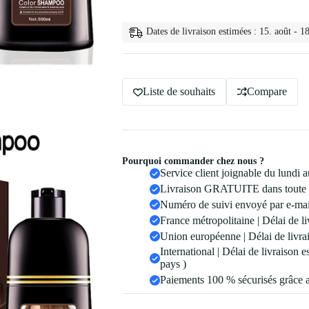
Professionnel
Colorant
pour
Dates de livraison estimées : 15. août - 18
500ml
Liste de souhaits
Compare
Pourquoi commander chez nous ?
Service client joignable du lundi
Livraison GRATUITE dans toute 
Numéro de suivi envoyé par e-mail
France métropolitaine | Délai de li
Union européenne | Délai de livrai
International | Délai de livraison 
pays )
Paiements 100 % sécurisés grâce 