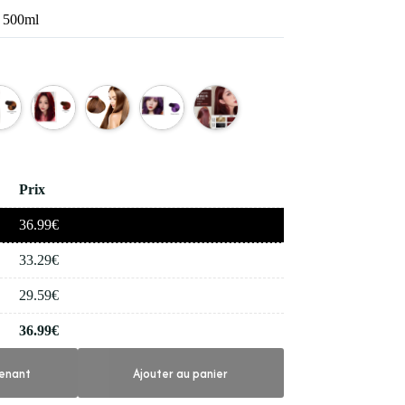
r 500ml
Prix
36.99
€
33.29
€
29.59
€
36.99
€
enant
Ajouter au panier