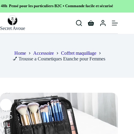
 les particuliers B2C • Commande facile et sécurisé
Skip
to
Shopping
content
Secret Avoue
cart
Home
Accessoire
Coffret maquillage
💅 Trousse a Cosmetiques Etanche pour Femmes