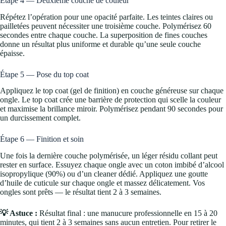
Étape 4 — Deuxième couche de couleur
Répétez l’opération pour une opacité parfaite. Les teintes claires ou
pailletées peuvent nécessiter une troisième couche. Polymérisez 60
secondes entre chaque couche. La superposition de fines couches
donne un résultat plus uniforme et durable qu’une seule couche
épaisse.
Étape 5 — Pose du top coat
Appliquez le top coat (gel de finition) en couche généreuse sur chaque
ongle. Le top coat crée une barrière de protection qui scelle la couleur
et maximise la brillance miroir. Polymérisez pendant 90 secondes pour
un durcissement complet.
Étape 6 — Finition et soin
Une fois la dernière couche polymérisée, un léger résidu collant peut
rester en surface. Essuyez chaque ongle avec un coton imbibé d’alcool
isopropylique (90%) ou d’un cleaner dédié. Appliquez une goutte
d’huile de cuticule sur chaque ongle et massez délicatement. Vos
ongles sont prêts — le résultat tient 2 à 3 semaines.
💡 Astuce :
Résultat final : une manucure professionnelle en 15 à 20
minutes, qui tient 2 à 3 semaines sans aucun entretien. Pour retirer le