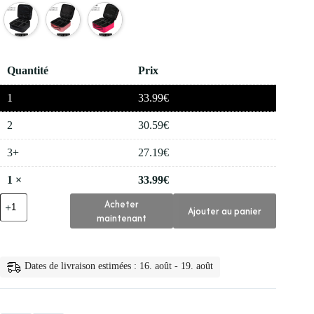
Quantité
Prix
1
33.99
€
2
30.59
€
3+
27.19
€
1
×
33.99
€
quantité
Acheter
Ajouter au panier
de
maintenant
💅
Trousse
a
Cosmetiques
Dates de livraison estimées : 16. août - 19. août
Etanche
pour
Femmes