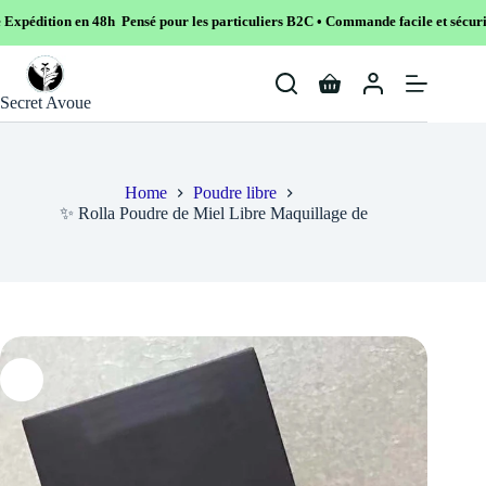
8h Pensé pour les particuliers B2C • Commande facile et sécurisé
Skip
to
Shopping
content
Secret Avoue
cart
Home
Poudre libre
✨ Rolla Poudre de Miel Libre Maquillage de