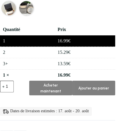
Quantité
Prix
1
16.99
€
2
15.29
€
3+
13.59
€
1
×
16.99
€
quantité
Acheter
Ajouter au panier
de
maintenant
✨
Rolla
Poudre
de
Dates de livraison estimées : 17. août - 20. août
Miel
Libre
Maquillage
de