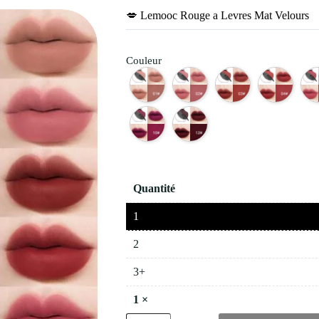
💋 Lemooc Rouge a Levres Mat Velours
Couleur
Quantité
1
2
3+
1
×
quantité