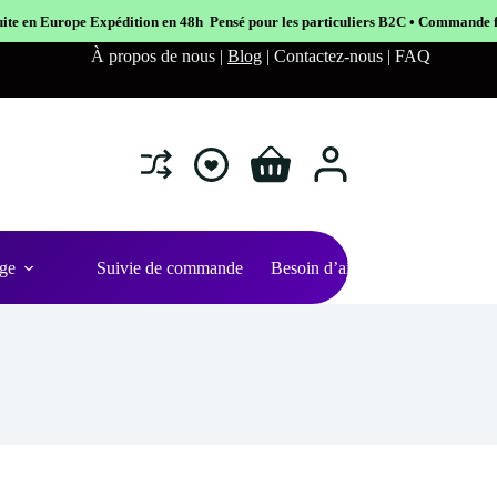
en 48h Pensé pour les particuliers B2C • Commande facile et sécurisé
À propos de nous |
Blog
| Contactez-nous | FAQ
Shopping
cart
ge
Suivie de commande
Besoin d’aide ?