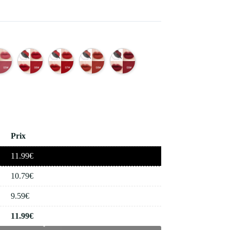
Prix
11.99
€
10.79
€
9.59
€
11.99
€