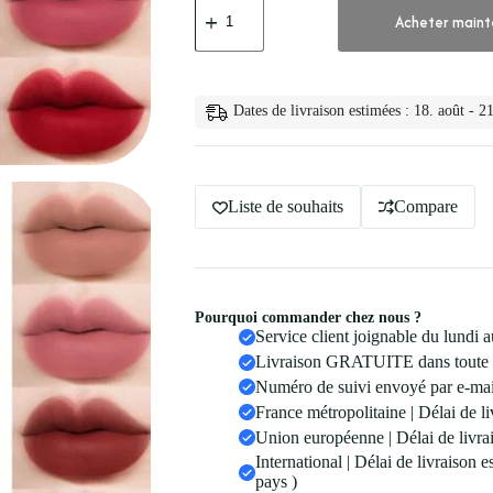
de
Acheter maint
💋
Lemooc
Rouge
a
Levres
Dates de livraison estimées : 18. août - 21
Mat
Velours
Liste de souhaits
Compare
Pourquoi commander chez nous ?
Service client joignable du lundi
Livraison GRATUITE dans toute 
Numéro de suivi envoyé par e-mail
France métropolitaine | Délai de li
Union européenne | Délai de livrai
International | Délai de livraison 
pays )