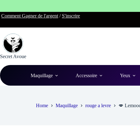
Skip
Comment Gagner de l'argent
/
S'inscrire
to
content
Secret Avoue
Maquillage
Accessoire
Yeux
Home
Maquillage
rouge a levre
💋 Lemooc