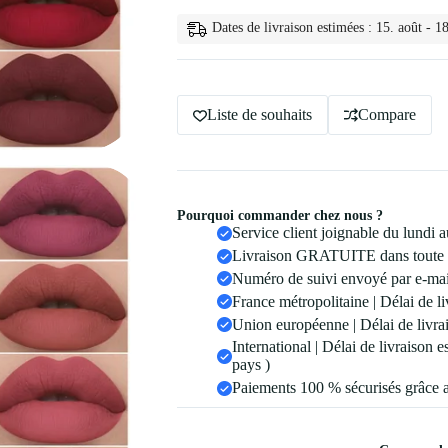
a
Levres
Dates de livraison estimées : 15. août - 18
Pas
Facile
a
Liste de souhaits
Compare
Pourquoi commander chez nous ?
Service client joignable du lundi
Livraison GRATUITE dans toute 
Numéro de suivi envoyé par e-mail
France métropolitaine | Délai de li
Union européenne | Délai de livrai
International | Délai de livraison 
pays )
Paiements 100 % sécurisés grâce 