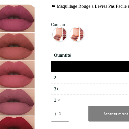
💋 Maquillage Rouge a Levres Pas Facile 
Couleur
Quantité
1
2
3+
1
×
quantité
de
Acheter maint
💋
Maquillage
Rouge