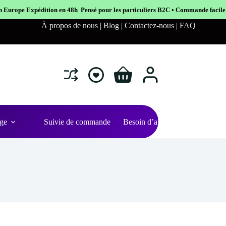
48h Pensé pour les particuliers B2C • Commande facile et sécurisé
À propos de nous |
Blog
| Contactez-nous | FAQ
Shopping
cart
ge
Suivie de commande
Besoin d’aide ?