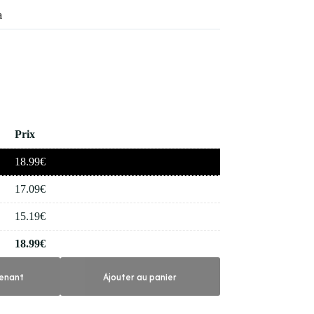
a
Prix
18.99
€
17.09
€
15.19
€
18.99
€
enant
Ajouter au panier