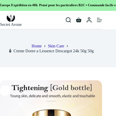
ion en 48h Pensé pour les particuliers B2C • Commande facile et sécurisé
Skip
to
Shopping
content
Secret Avoue
cart
Home
Skin Care
🧴 Creme Doree a Lessence Descargot 24k 50g 50g