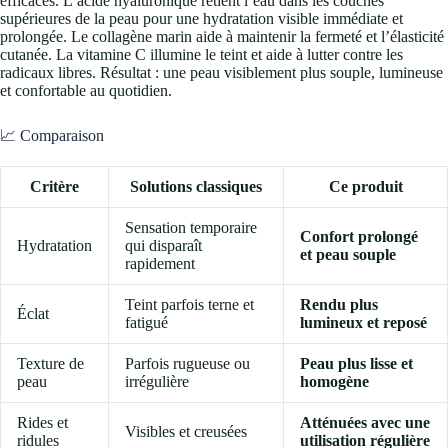
efficaces. L’acide hyaluronique retient l’eau dans les couches
supérieures de la peau pour une hydratation visible immédiate et
prolongée. Le collagène marin aide à maintenir la fermeté et l’élasticité
cutanée. La vitamine C illumine le teint et aide à lutter contre les
radicaux libres. Résultat : une peau visiblement plus souple, lumineuse
et confortable au quotidien.
📈 Comparaison
Critère
Solutions classiques
Ce produit
Sensation temporaire
Confort prolongé
Hydratation
qui disparaît
et peau souple
rapidement
Teint parfois terne et
Rendu plus
Éclat
fatigué
lumineux et reposé
Texture de
Parfois rugueuse ou
Peau plus lisse et
peau
irrégulière
homogène
Rides et
Atténuées avec une
Visibles et creusées
ridules
utilisation régulière