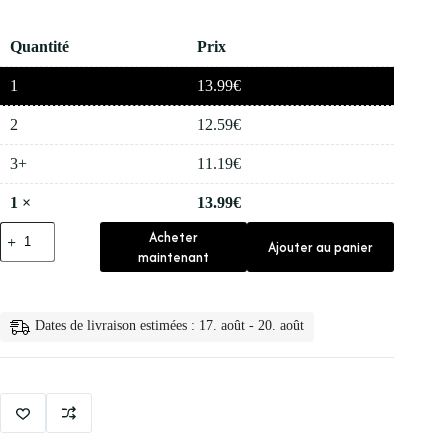
Quantité
Prix
1
13.99
€
2
12.59
€
3+
11.19
€
1
×
13.99
€
quantité
Acheter
Ajouter au panier
de
maintenant
🧴
Creme
Doree
a
Dates de livraison estimées : 17. août - 20. août
Lessence
Descargot
24k
50g
50g