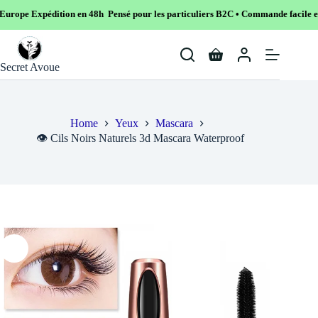
dition en 48h Pensé pour les particuliers B2C • Commande facile et sécurisé
Skip
to
Shopping
content
Secret Avoue
cart
Home
Yeux
Mascara
👁️ Cils Noirs Naturels 3d Mascara Waterproof