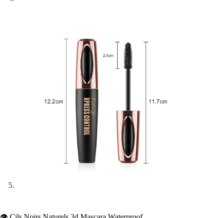
👁️ Cils Noirs Naturels 3d Mascara Waterproof