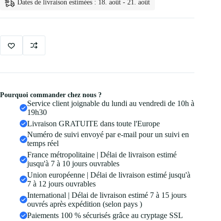
Naturels
Dates de livraison estimées : 18. août - 21. août
3d
Mascara
Waterproof
Pourquoi commander chez nous ?
Service client joignable du lundi au vendredi de 10h à
19h30
Livraison GRATUITE dans toute l'Europe
Numéro de suivi envoyé par e-mail pour un suivi en
temps réel
France métropolitaine | Délai de livraison estimé
jusqu'à 7 à 10 jours ouvrables
Union européenne | Délai de livraison estimé jusqu'à
7 à 12 jours ouvrables
International | Délai de livraison estimé 7 à 15 jours
ouvrés après expédition (selon pays )
Paiements 100 % sécurisés grâce au cryptage SSL