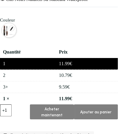
Couleur
Quantité
Prix
1
11.99
€
2
10.79
€
3+
9.59
€
1
×
11.99
€
quantité
Acheter
Ajouter au panier
de
maintenant
👁️
Cils
Noirs