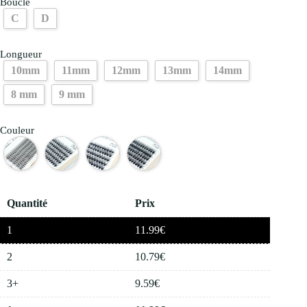
Boucle
C
D
Longueur
10mm
11mm
12mm
13mm
14mm
8 mm
9 mm
Couleur
Quantité
Prix
1
11.99
€
2
10.79
€
3+
9.59
€