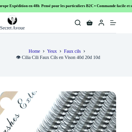
 en 48h Pensé pour les particuliers B2C • Commande facile et sécurisé
Skip
to
Shopping
content
Secret Avoue
cart
Home
Yeux
Faux cils
👁️ Cilia Cili Faux Cils en Vison 40d 20d 10d