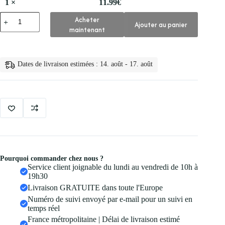
1
×
11.99
€
quantité
Acheter
Ajouter au panier
de
maintenant
👁️
Cilia
Cili
Faux
Dates de livraison estimées : 14. août - 17. août
Cils
en
Vison
40d
20d
10d
Pourquoi commander chez nous ?
Service client joignable du lundi au vendredi de 10h à
19h30
Livraison GRATUITE dans toute l'Europe
Numéro de suivi envoyé par e-mail pour un suivi en
temps réel
France métropolitaine | Délai de livraison estimé