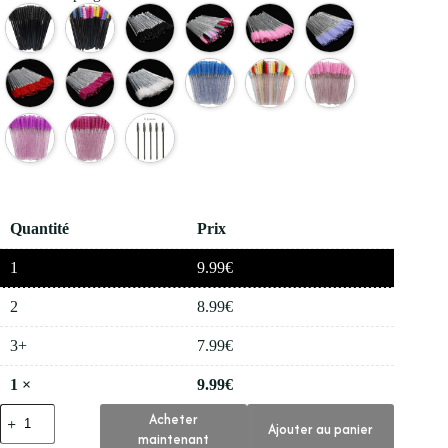
Quantité
Prix
1
9.99
€
2
8.99
€
3+
7.99
€
1
×
9.99
€
quantité
Acheter
Ajouter au panier
de
maintenant
💅