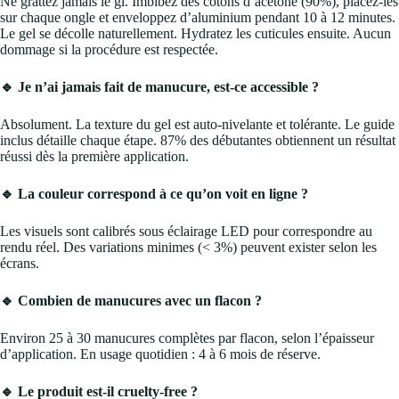
Ne grattez jamais le gl. Imbibez des cotons d’acétone (90%), placez-les
sur chaque ongle et enveloppez d’aluminium pendant 10 à 12 minutes.
Le gel se décolle naturellement. Hydratez les cuticules ensuite. Aucun
dommage si la procédure est respectée.
🔹 Je n’ai jamais fait de manucure, est-ce accessible ?
Absolument. La texture du gel est auto-nivelante et tolérante. Le guide
inclus détaille chaque étape. 87% des débutantes obtiennent un résultat
réussi dès la première application.
🔹 La couleur correspond à ce qu’on voit en ligne ?
Les visuels sont calibrés sous éclairage LED pour correspondre au
rendu réel. Des variations minimes (< 3%) peuvent exister selon les
écrans.
🔹 Combien de manucures avec un flacon ?
Environ 25 à 30 manucures complètes par flacon, selon l’épaisseur
d’application. En usage quotidien : 4 à 6 mois de réserve.
🔹 Le produit est-il cruelty-free ?