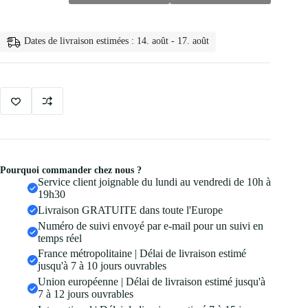
Brosse
a
Cils
Dates de livraison estimées : 14. août - 17. août
Jetable
en
Cristal
5
0
Pourquoi commander chez nous ?
Service client joignable du lundi au vendredi de 10h à
19h30
Livraison GRATUITE dans toute l'Europe
Numéro de suivi envoyé par e-mail pour un suivi en
temps réel
France métropolitaine | Délai de livraison estimé
jusqu'à 7 à 10 jours ouvrables
Union européenne | Délai de livraison estimé jusqu'à
7 à 12 jours ouvrables