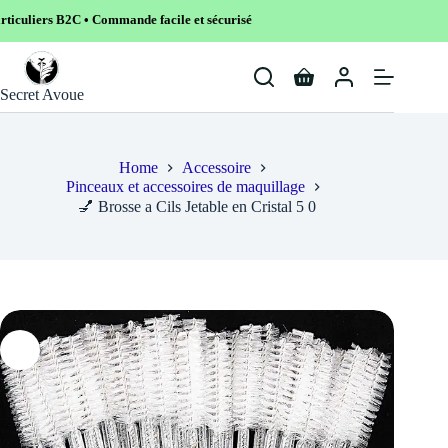
C • Commande facile et sécurisé
Skip
to
Shopping
content
Secret Avoue
cart
Home
Accessoire
Pinceaux et accessoires de maquillage
💅 Brosse a Cils Jetable en Cristal 5 0