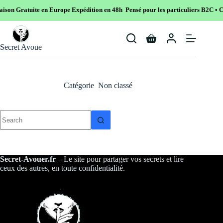
son Gratuite en Europe
Expédition en 48h Pensé pour les particuliers B2C • Co
Skip
to
Shopping
content
Secret Avoue
cart
Catégorie
Non classé
No
results
Secret-Avouer.fr
– Le site pour partager vos secrets et lire
ceux des autres, en toute confidentialité.