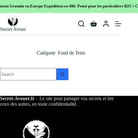
son Gratuite en Europe
Expédition en 48h Pensé pour les particuliers B2C • Co
Skip
to
Shopping
content
Secret Avoue
cart
Catégorie
Fond de Teint
No
results
Secret-Avouer.fr
– Le site pour partager vos secrets et lire
ceux des autres, en toute confidentialité.