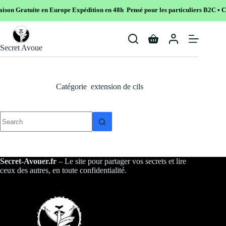
son Gratuite en Europe
Expédition en 48h Pensé pour les particuliers B2C • Co
Skip
to
Shopping
content
Secret Avoue
cart
Catégorie
extension de cils
No
results
Secret-Avouer.fr
– Le site pour partager vos secrets et lire
ceux des autres, en toute confidentialité.