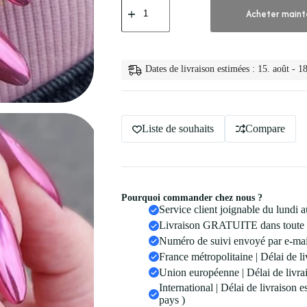
de
Acheter maint
💅
Vernis
a
Ongles
Metallique
Dates de livraison estimées : 15. août - 18
12
Couleurs
12
couleurs
Liste de souhaits
Compare
Pourquoi commander chez nous ?
Service client joignable du lundi
Livraison GRATUITE dans toute 
Numéro de suivi envoyé par e-mail
France métropolitaine | Délai de li
Union européenne | Délai de livrai
International | Délai de livraison 
pays )