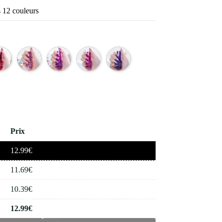
 12 couleurs
Prix
12.99
€
11.69
€
10.39
€
12.99
€