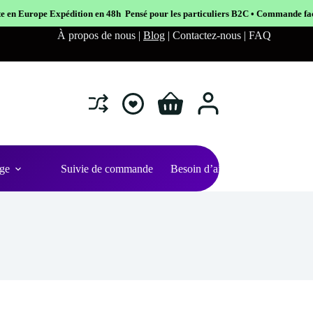
8h Pensé pour les particuliers B2C • Commande facile et sécurisé
À propos de nous |
Blog
| Contactez-nous | FAQ
Shopping
cart
ge
Suivie de commande
Besoin d’aide ?