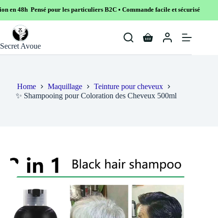
sé pour les particuliers B2C • Commande facile et sécurisé
Skip
to
Shopping
content
Secret Avoue
cart
Home
Maquillage
Teinture pour cheveux
✨ Shampooing pour Coloration des Cheveux 500ml