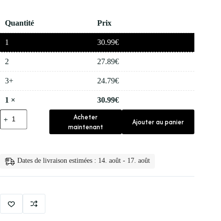
Quantité
Prix
1
30.99
€
2
27.89
€
3+
24.79
€
1
×
30.99
€
quantité
Acheter
Ajouter au panier
de
maintenant
✨
Shampooing
pour
Coloration
Dates de livraison estimées : 14. août - 17. août
des
Cheveux
500ml