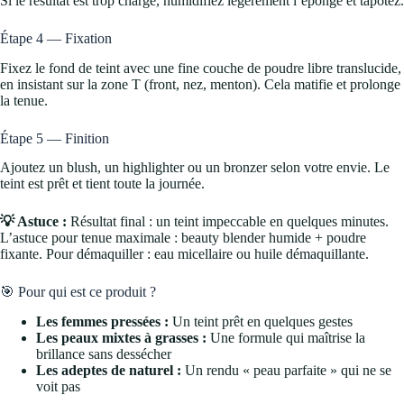
Si le résultat est trop chargé, humidifiez légèrement l’éponge et tapotez.
Étape 4 — Fixation
Fixez le fond de teint avec une fine couche de poudre libre translucide,
en insistant sur la zone T (front, nez, menton). Cela matifie et prolonge
la tenue.
Étape 5 — Finition
Ajoutez un blush, un highlighter ou un bronzer selon votre envie. Le
teint est prêt et tient toute la journée.
💡 Astuce :
Résultat final : un teint impeccable en quelques minutes.
L’astuce pour tenue maximale : beauty blender humide + poudre
fixante. Pour démaquiller : eau micellaire ou huile démaquillante.
🎯 Pour qui est ce produit ?
Les femmes pressées :
Un teint prêt en quelques gestes
Les peaux mixtes à grasses :
Une formule qui maîtrise la
brillance sans dessécher
Les adeptes de naturel :
Un rendu « peau parfaite » qui ne se
voit pas