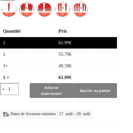
Quantité
Prix
1
61.99
€
2
55.79
€
3+
49.59
€
1
×
61.99
€
quantité
Acheter
Ajouter au panier
de
maintenant
💇‍♀️
Serum
de
Croissance
Dates de livraison estimées : 17. août - 20. août
Capillaire
pour