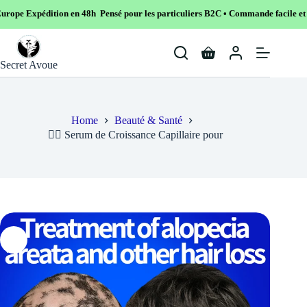
n en 48h Pensé pour les particuliers B2C • Commande facile et sécurisé
Skip
to
Shopping
content
Secret Avoue
cart
Home
Beauté & Santé
💇‍♀️ Serum de Croissance Capillaire pour