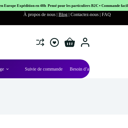
8h Pensé pour les particuliers B2C • Commande facile et sécurisé
À propos de nous |
Blog
| Contactez-nous | FAQ
Shopping
cart
ge
Suivie de commande
Besoin d’aide ?