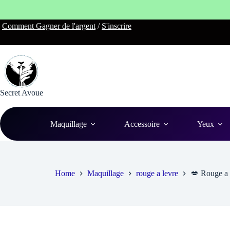
Skip
Comment Gagner de l'argent
/
S'inscrire
to
content
Secret Avoue
Maquillage
Accessoire
Yeux
Home
Maquillage
rouge a levre
💋 Rouge a 