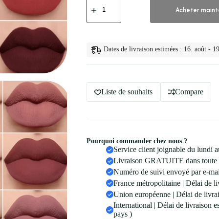
de
Acheter maint
💋
Rouge
a
Levres
en
Dates de livraison estimées : 16. août - 19
Velours
Mat
Liquide
Liste de souhaits
Compare
Pourquoi commander chez nous ?
Service client joignable du lundi
Livraison GRATUITE dans toute 
Numéro de suivi envoyé par e-mail
France métropolitaine | Délai de li
Union européenne | Délai de livrai
International | Délai de livraison 
pays )