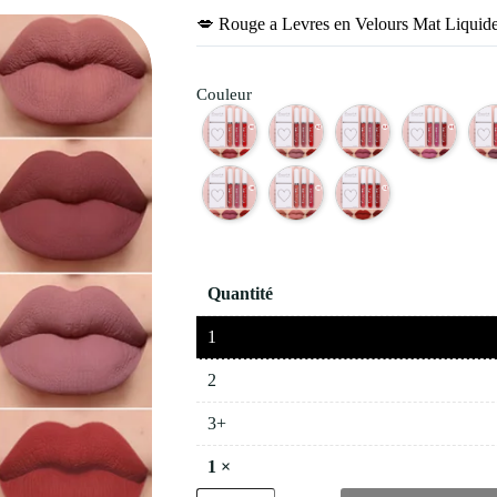
💋 Rouge a Levres en Velours Mat Liquid
Couleur
Quantité
1
2
3+
1
×
quantité