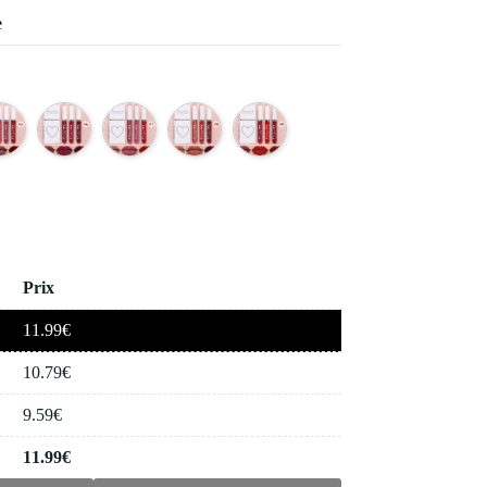
e
Prix
11.99
€
10.79
€
9.59
€
11.99
€