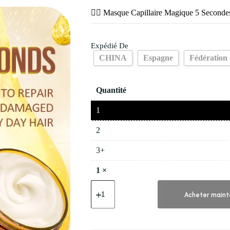
💇‍♀️ Masque Capillaire Magique 5 Second
Expédié De
CHINA
Espagne
Fédération 
Quantité
1
2
3+
1
×
quantité
de
Acheter maint
💇‍♀️
Masque
Capillaire
Magique