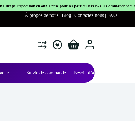
h Pensé pour les particuliers B2C • Commande facile et sécurisé
À propos de nous |
Blog
| Contactez-nous | FAQ
Shopping
cart
ge
Suivie de commande
Besoin d’aide ?