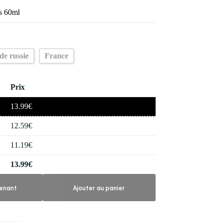
es 60ml
de russie
France
Prix
13.99
€
12.59
€
11.19
€
13.99
€
enant
Ajouter au panier