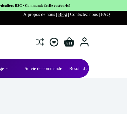
nde facile et sécurisé
À propos de nous |
Blog
| Contactez-nous | FAQ
Shopping
cart
ge
Suivie de commande
Besoin d’aide ?