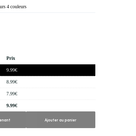
rs 4 couleurs
Prix
9.99
€
8.99
€
7.99
€
9.99
€
enant
Ajouter au panier