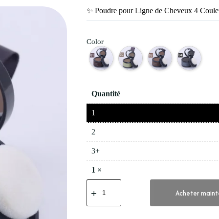
✨ Poudre pour Ligne de Cheveux 4 Couleu
Color
Quantité
1
2
3+
1
×
quantité
de
Acheter maint
✨
Poudre
pour