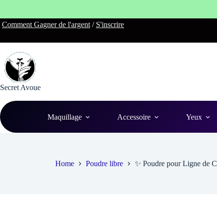
Livraiso
Skip
Comment Gagner de l'argent
/
S'inscrire
to
content
Secret Avoue
Maquillage
Accessoire
Yeux
Home
Poudre libre
✨ Poudre pour Ligne de C