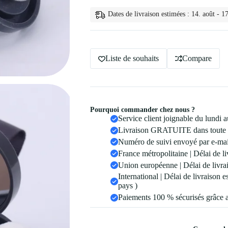
Ligne
de
Dates de livraison estimées : 14. août - 17
Cheveux
4
Couleurs
4
couleurs
Liste de souhaits
Compare
Pourquoi commander chez nous ?
Service client joignable du lundi
Livraison GRATUITE dans toute 
Numéro de suivi envoyé par e-mail
France métropolitaine | Délai de li
Union européenne | Délai de livrai
International | Délai de livraison 
pays )
Paiements 100 % sécurisés grâce 