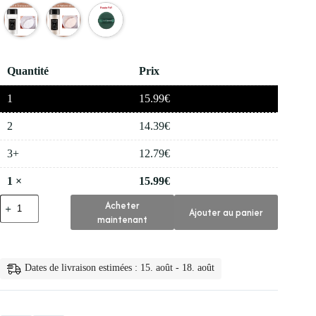
Quantité
Prix
1
15.99
€
2
14.39
€
3+
12.79
€
1
×
15.99
€
quantité
Acheter
Ajouter au panier
de
maintenant
✨
Poudre
Libre
Absorbant
Dates de livraison estimées : 15. août - 18. août
Lhuile
et
Non
Leau