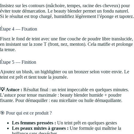
Insistez sur les contours (mâchoire, tempes, racine des cheveux) pour
éviter toute démarcation. Le beauty blender permet un fondu naturel.
Si le résultat est trop chargé, humidifiez légèrement l’éponge et tapotez.
Étape 4 — Fixation
Fixez le fond de teint avec une fine couche de poudre libre translucide,
en insistant sur la zone T (front, nez, menton). Cela matifie et prolonge
la tenue.
Étape 5 — Finition
Ajoutez un blush, un highlighter ou un bronzer selon votre envie. Le
teint est prêt et tient toute la journée.
💡 Astuce :
Résultat final : un teint impeccable en quelques minutes.
L’astuce pour tenue maximale : beauty blender humide + poudre
fixante. Pour démaquiller : eau micellaire ou huile démaquillante.
🎯 Pour qui est ce produit ?
Les femmes pressées :
Un teint prêt en quelques gestes
Les peaux mixtes à grasses :
Une formule qui maîtrise la
brillance sans dessécher