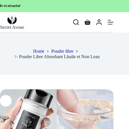
Livraison Gr
Skip
to
Shopping
content
Secret Avoue
cart
Home
Poudre libre
✨ Poudre Libre Absorbant Lhuile et Non Leau