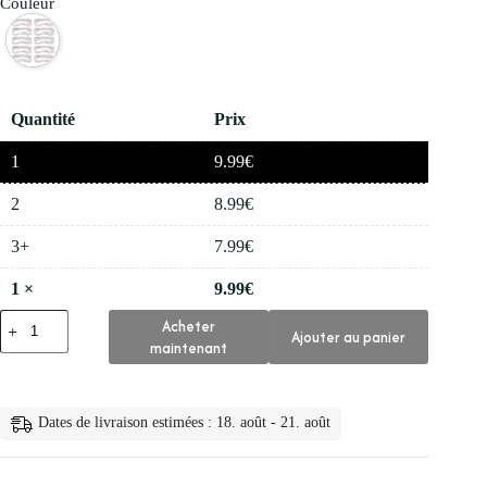
Couleur
Quantité
Prix
1
9.99
€
2
8.99
€
3+
7.99
€
1
×
9.99
€
quantité
Acheter
Ajouter au panier
de
maintenant
👁️
Pochoirs
a
Sourcils
Dates de livraison estimées : 18. août - 21. août
Reutilisables