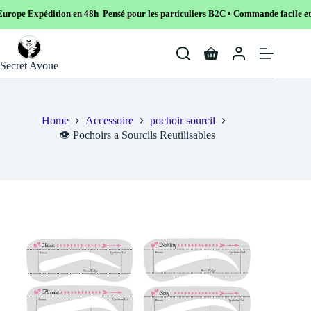
tion en 48h Pensé pour les particuliers B2C • Commande facile et sécurisé
Skip
to
Shopping
content
Secret Avoue
cart
Home
Accessoire
pochoir sourcil
👁️ Pochoirs a Sourcils Reutilisables