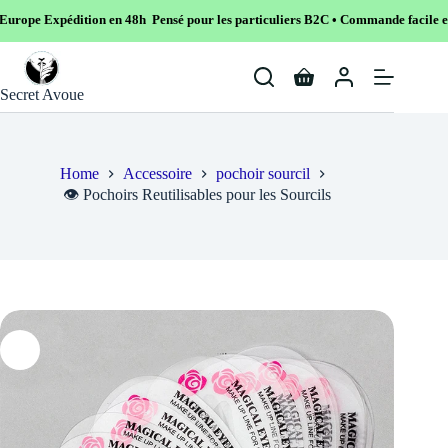
on en 48h Pensé pour les particuliers B2C • Commande facile et sécurisé
Skip
to
Shopping
content
Secret Avoue
cart
Home
Accessoire
pochoir sourcil
👁️ Pochoirs Reutilisables pour les Sourcils