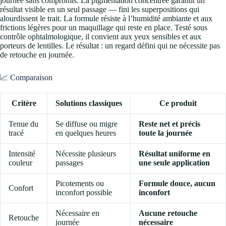
journée sans compromis. La pigmentation concentrée garantit un
résultat visible en un seul passage — fini les superpositions qui
alourdissent le trait. La formule résiste à l’humidité ambiante et aux
frictions légères pour un maquillage qui reste en place. Testé sous
contrôle ophtalmologique, il convient aux yeux sensibles et aux
porteurs de lentilles. Le résultat : un regard défini qui ne nécessite pas
de retouche en journée.
📈 Comparaison
Critère
Solutions classiques
Ce produit
Tenue du
Se diffuse ou migre
Reste net et précis
tracé
en quelques heures
toute la journée
Intensité
Nécessite plusieurs
Résultat uniforme en
couleur
passages
une seule application
Picotements ou
Formule douce, aucun
Confort
inconfort possible
inconfort
Nécessaire en
Aucune retouche
Retouche
journée
nécessaire