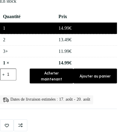
En stock
Quantité
Prix
1
14.99
€
2
13.49
€
3+
11.99
€
1
×
14.99
€
quantité
Acheter
Ajouter au panier
de
maintenant
👁️
Pochoirs
Reutilisables
pour
Dates de livraison estimées : 17. août - 20. août
les
Sourcils