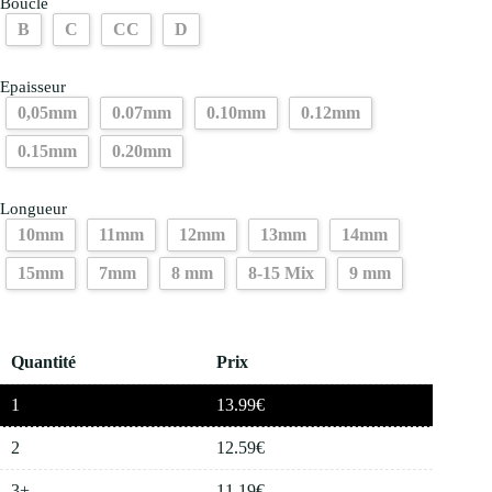
Boucle
B
C
CC
D
Epaisseur
0,05mm
0.07mm
0.10mm
0.12mm
0.15mm
0.20mm
Longueur
10mm
11mm
12mm
13mm
14mm
15mm
7mm
8 mm
8-15 Mix
9 mm
Quantité
Prix
1
13.99
€
2
12.59
€
3+
11.19
€