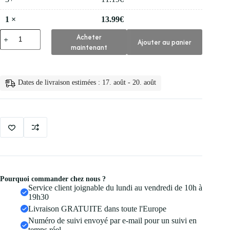
1
×
13.99
€
quantité
Acheter
Ajouter au panier
de
maintenant
👁️
Natuhana
Extensions
de
Dates de livraison estimées : 17. août - 20. août
Cils
en
Faux
Vison
Pourquoi commander chez nous ?
Service client joignable du lundi au vendredi de 10h à
19h30
Livraison GRATUITE dans toute l'Europe
Numéro de suivi envoyé par e-mail pour un suivi en
temps réel