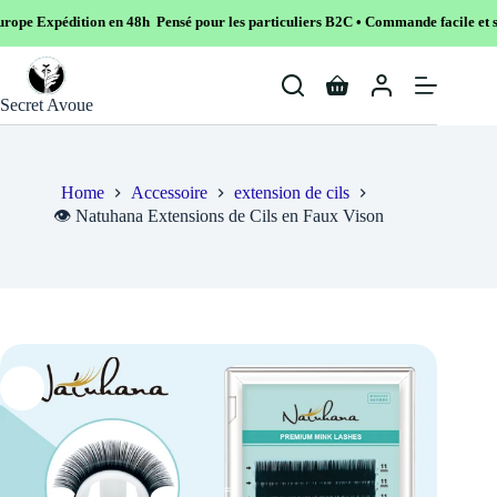
on en 48h Pensé pour les particuliers B2C • Commande facile et sécurisé
Skip
to
Shopping
content
Secret Avoue
cart
Home
Accessoire
extension de cils
👁️ Natuhana Extensions de Cils en Faux Vison