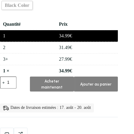
Black Color
Quantité
Prix
1
34.99
€
2
31.49
€
3+
27.99
€
1
×
34.99
€
quantité
Acheter
Ajouter au panier
de
maintenant
✨
Mokeru
Teinture
pour
Dates de livraison estimées : 17. août - 20. août
Cheveux
Naturels