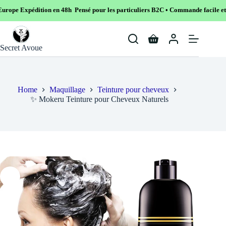
ion en 48h Pensé pour les particuliers B2C • Commande facile et sécurisé
Skip
to
Shopping
content
Secret Avoue
cart
Home
Maquillage
Teinture pour cheveux
✨ Mokeru Teinture pour Cheveux Naturels