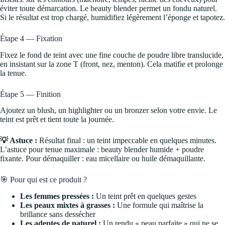
éviter toute démarcation. Le beauty blender permet un fondu naturel.
Si le résultat est trop chargé, humidifiez légèrement l’éponge et tapotez.
Étape 4 — Fixation
Fixez le fond de teint avec une fine couche de poudre libre translucide,
en insistant sur la zone T (front, nez, menton). Cela matifie et prolonge
la tenue.
Étape 5 — Finition
Ajoutez un blush, un highlighter ou un bronzer selon votre envie. Le
teint est prêt et tient toute la journée.
💡 Astuce :
Résultat final : un teint impeccable en quelques minutes.
L’astuce pour tenue maximale : beauty blender humide + poudre
fixante. Pour démaquiller : eau micellaire ou huile démaquillante.
🎯 Pour qui est ce produit ?
Les femmes pressées :
Un teint prêt en quelques gestes
Les peaux mixtes à grasses :
Une formule qui maîtrise la
brillance sans dessécher
Les adeptes de naturel :
Un rendu « peau parfaite » qui ne se