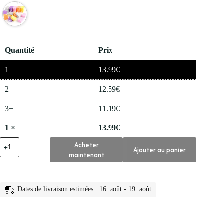
Quantité
Prix
1
13.99
€
2
12.59
€
3+
11.19
€
1
×
13.99
€
quantité
Acheter
Ajouter au panier
de
maintenant
💅
Mini
Eponge
Bloc
Dates de livraison estimées : 16. août - 19. août
Tampon
pour
Ongles