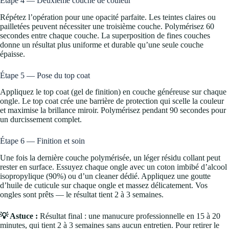
Étape 4 — Deuxième couche de couleur
Répétez l’opération pour une opacité parfaite. Les teintes claires ou
pailletées peuvent nécessiter une troisième couche. Polymérisez 60
secondes entre chaque couche. La superposition de fines couches
donne un résultat plus uniforme et durable qu’une seule couche
épaisse.
Étape 5 — Pose du top coat
Appliquez le top coat (gel de finition) en couche généreuse sur chaque
ongle. Le top coat crée une barrière de protection qui scelle la couleur
et maximise la brillance miroir. Polymérisez pendant 90 secondes pour
un durcissement complet.
Étape 6 — Finition et soin
Une fois la dernière couche polymérisée, un léger résidu collant peut
rester en surface. Essuyez chaque ongle avec un coton imbibé d’alcool
isopropylique (90%) ou d’un cleaner dédié. Appliquez une goutte
d’huile de cuticule sur chaque ongle et massez délicatement. Vos
ongles sont prêts — le résultat tient 2 à 3 semaines.
💡 Astuce :
Résultat final : une manucure professionnelle en 15 à 20
minutes, qui tient 2 à 3 semaines sans aucun entretien. Pour retirer le