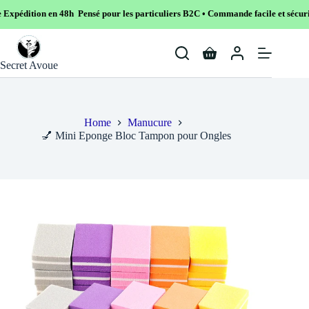
h Pensé pour les particuliers B2C • Commande facile et sécurisé
Skip
to
Shopping
content
Secret Avoue
cart
Home
Manucure
💅 Mini Eponge Bloc Tampon pour Ongles